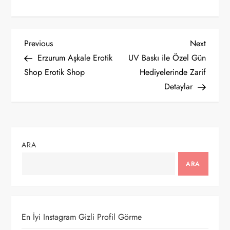
Y
Previous
Next
Previous
Next
Post
Post
Erzurum Aşkale Erotik
UV Baskı ile Özel Gün
a
Shop Erotik Shop
Hediyelerinde Zarif
Detaylar
z
ı
g
ARA
e
ARA
z
i
En İyi Instagram Gizli Profil Görme