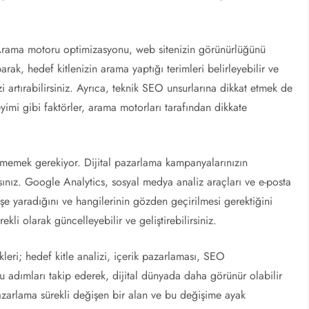
Arama motoru optimizasyonu, web sitenizin görünürlüğünü
arak, hedef kitlenizin arama yaptığı terimleri belirleyebilir ve
izi artırabilirsiniz. Ayrıca, teknik SEO unsurlarına dikkat etmek de
yimi gibi faktörler, arama motorları tarafından dikkate
tmemek gerekiyor. Dijital pazarlama kampanyalarınızın
lısınız. Google Analytics, sosyal medya analiz araçları ve e-posta
 işe yaradığını ve hangilerinin gözden geçirilmesi gerektiğini
rekli olarak güncelleyebilir ve geliştirebilirsiniz.
ikleri; hedef kitle analizi, içerik pazarlaması, SEO
u adımları takip ederek, dijital dünyada daha görünür olabilir
 pazarlama sürekli değişen bir alan ve bu değişime ayak