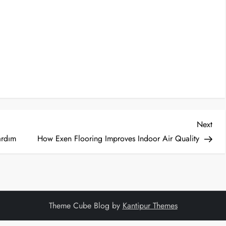
Nex
Next
Post
ardım
How Exen Flooring Improves Indoor Air Quality
Theme Cube Blog by
Kantipur Themes