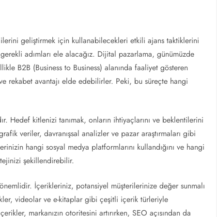
erini geliştirmek için kullanabilecekleri etkili ajans taktiklerini
in gerekli adımları ele alacağız. Dijital pazarlama, günümüzde
llikle B2B (Business to Business) alanında faaliyet gösteren
ir ve rekabet avantajı elde edebilirler. Peki, bu süreçte hangi
r. Hedef kitlenizi tanımak, onların ihtiyaçlarını ve beklentilerini
afik veriler, davranışsal analizler ve pazar araştırmaları gibi
ilerinizin hangi sosyal medya platformlarını kullandığını ve hangi
ejinizi şekillendirebilir.
 önemlidir. İçerikleriniz, potansiyel müşterilerinize değer sunmalı
er, videolar ve e-kitaplar gibi çeşitli içerik türleriyle
 içerikler, markanızın otoritesini artırırken, SEO açısından da