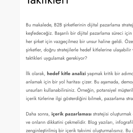
Bu makalede, B2B şirketlerinin dijital pazarlama stratejil
keşfedeceğiz. Başarılı bir dijital pazarlama süreci iç
her şirket için vazgeçilmez bir unsur haline geldi. Öze
şirketler, doğru stratejilerle hedef kitlelerine ulaşabil
taktikleri uygulamak gerekiyor?
İlk olarak,
hedef kitle analizi
yapmak kritik bir adımdı
anlamak için bir yol haritası çizer. Bu aşamada, demogr
unsurları kullanabilirsiniz. Örneğin, potansiyel müşter
içerik türlerine ilgi gösterdiğini bilmek, pazarlama strat
Daha sonra,
içerik pazarlaması
stratejisi oluşturmak
ve onların dikkatini çekmelidir. Blog yazıları, infografikl
zenginleştirilmiş bir içerik takvimi oluşturmalısınız. Bu