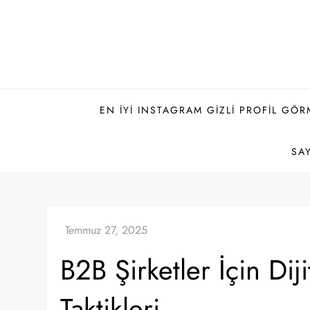
Skip
to
content
EN İYI INSTAGRAM GIZLI PROFIL GÖR
SAY
B2B Şirketler İçin Dij
Taktikleri