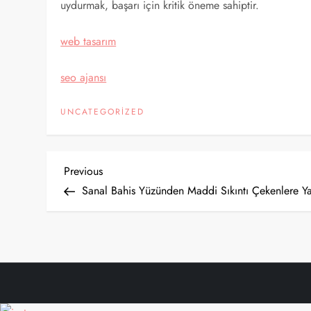
uydurmak, başarı için kritik öneme sahiptir.
web tasarım
seo ajansı
UNCATEGORIZED
Y
Previous
Previous
Post
Sanal Bahis Yüzünden Maddi Sıkıntı Çekenlere Y
a
z
ı
g