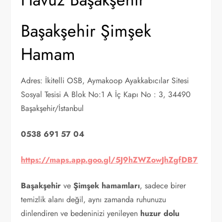
Başakşehir Şimşek
Hamam
Adres: İkitelli OSB, Aymakoop Ayakkabıcılar Sitesi
Sosyal Tesisi A Blok No:1 A İç Kapı No : 3, 34490
Başakşehir/İstanbul
0538 691 57 04
https://maps.app.goo.gl/5J9hZWZowJhZgfDB7
Başakşehir
ve
Şimşek hamamları
, sadece birer
temizlik alanı değil, aynı zamanda ruhunuzu
dinlendiren ve bedeninizi yenileyen
huzur dolu