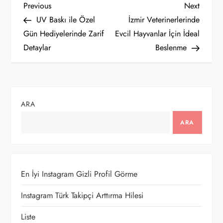
Y
Previous
Next
Previous
Next
Post
Post
UV Baskı ile Özel
İzmir Veterinerlerinde
a
Gün Hediyelerinde Zarif
Evcil Hayvanlar İçin İdeal
Detaylar
Beslenme
z
ı
g
ARA
e
ARA
z
i
En İyi Instagram Gizli Profil Görme
n
Instagram Türk Takipçi Arttırma Hilesi
m
Liste