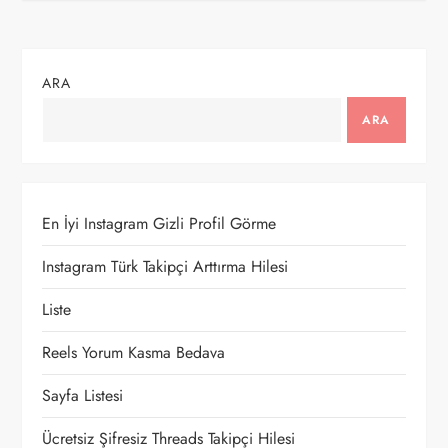
ı
g
ARA
e
ARA
z
i
En İyi Instagram Gizli Profil Görme
n
Instagram Türk Takipçi Arttırma Hilesi
m
Liste
e
Reels Yorum Kasma Bedava
s
Sayfa Listesi
i
Ücretsiz Şifresiz Threads Takipçi Hilesi