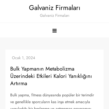
Skip
Galvaniz Firmaları
to
Galvaniz Firmaları
content
Bulk Yapmanın Metabolizma
Üzerindeki Etkileri Kalori Yanıklığını
Artırma
Bulk yapma, fitness dünyasında popüler bir terimdir
ve genellikle sporcuların kas inşa etmek amacıyla
uyguladığı bir beslenme ve antrenman programını