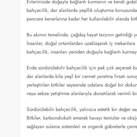
Evlerimizde doğayla bağlantı kurmanın ve kendi gıdaları
bahçecilik, dar alanlarda yeşillik oluşturma konusunda
pencere kenarlarına kadar her kullanılabilir alanda bitki
Bu akımın temelinde, çağdaş hayat tarzının getirdiği yo
İnsanlar, doğal ortamlardan uzaklaşarak iç mekanlara 
bahçecilik, insanları yeniden doğayla bağlantı kurma
Evde sürdürülebilir bahçecilik için pek çok seçenek bu
dar alanlarda bile yeşil bir cennet yaratma fırsatı sun
yerleştirilen bitkiler sayesinde odalara doğal bir dokun
veya sebze yetiştirme alanlarıyla donatılarak verimli bir
Sürdürülebilir bahçecilik, yalnızca estetik bir değer 
Bitkiler, karbondioksiti emerek havayı temizler ve oksije
sağlayan sulama sistemleri ve organik gübrelerle çevr