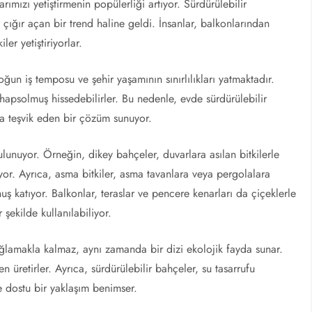
mızı yetiştirmenin popülerliği artıyor. Sürdürülebilir
 çığır açan bir trend haline geldi. İnsanlar, balkonlarından
ler yetiştiriyorlar.
ğun iş temposu ve şehir yaşamının sınırlılıkları yatmaktadır.
hapsolmuş hissedebilirler. Bu nedenle, evde sürdürülebilir
ya teşvik eden bir çözüm sunuyor.
lunuyor. Örneğin, dikey bahçeler, duvarlara asılan bitkilerle
uyor. Ayrıca, asma bitkiler, asma tavanlara veya pergolalara
uş katıyor. Balkonlar, teraslar ve pencere kenarları da çiçeklerle
 şekilde kullanılabiliyor.
sağlamakla kalmaz, aynı zamanda bir dizi ekolojik fayda sunar.
n üretirler. Ayrıca, sürdürülebilir bahçeler, su tasarrufu
e dostu bir yaklaşım benimser.