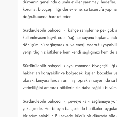
dünyanın genelinde olumlu etkiler yaratmayı hedefler.
koruma, biyoçeşitliliği destekleme, su tasarrufu yapma 
doğrultusunda hareket eder.
Sürdürülebilir bahçecilik, bahçe sahiplerine pek çok a
kullanılmasını teşvik eder. Yağmur suyunu toplama sist
dönüşümünü sağlayarak su ve enerji tasarrufu yapabilir
yetiştirdiğiniz bitkilerle hem kendi sağlığınızı hem de a
Sürdürülebilir bahçecilik aynı zamanda biyoçeşitliliği d
habitatları koruyabilir ve bölgedeki kuşlar, böcekler ve
olarak, kimyasallardan arınmış topraklar sayesinde su 
verimliliğini artırarak bitkilerinizin daha sağlıklı büyüm
Sürdürülebilir bahçecilik, çevreye katkı sağlamaya yöne
yaklaşımdır. Her bireyin bahçesinde bu ilkeleri uygu
bir adım atılabilir. Bu sayede, küçük bir dünyada bil