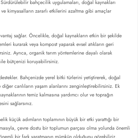
 Sürdürülebilir bahçecilik uygulamaları, doğal kaynakları
ve kimyasalların zararlı etkilerini azaltma gibi amaçlar
vantaj sağlar. Öncelikle, doğal kaynakların etkin bir şekilde
emleri kurarak veya kompost yaparak evsel atıkların geri
siniz. Ayrıca, organik tarım yöntemlerine dayalı olarak
ile bütçenizi koruyabilirsiniz.
estekler. Bahçenizde yerel bitki türlerini yetiştirerek, doğal
 diğer canlıların yaşam alanlarını zenginleştirebilirsiniz. Ek
kaynaklarının temiz kalmasına yardımcı olur ve toprağın
esini sağlarsınız.
lik küçük adımların toplamının büyük bir etki yarattığı bir
lamasıyla, çevre dostu bir toplumun parçası olma yolunda önemli
e önemli bir fark yaratmanın mümkün olduğunu görebiliriz.