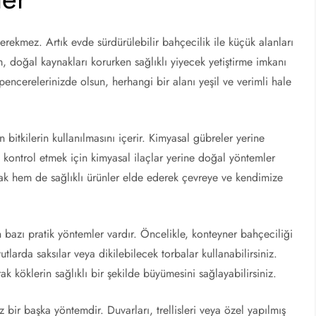
erekmez. Artık evde sürdürülebilir bahçecilik ile küçük alanları
ım, doğal kaynakları korurken sağlıklı yiyecek yetiştirme imkanı
 pencerelerinizde olsun, herhangi bir alanı yeşil ve verimli hale
en bitkilerin kullanılmasını içerir. Kimyasal gübreler yerine
i kontrol etmek için kimyasal ilaçlar yerine doğal yöntemler
ak hem de sağlıklı ürünler elde ederek çevreye ve kendimize
 bazı pratik yöntemler vardır. Öncelikle, konteyner bahçeciliği
utlarda saksılar veya dikilebilecek torbalar kullanabilirsiniz.
ak köklerin sağlıklı bir şekilde büyümesini sağlayabilirsiniz.
bir başka yöntemdir. Duvarları, trellisleri veya özel yapılmış