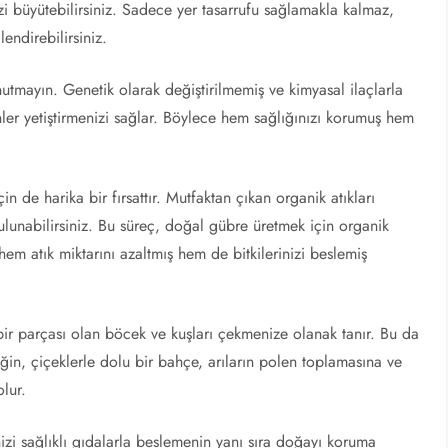
nizi büyütebilirsiniz. Sadece yer tasarrufu sağlamakla kalmaz,
endirebilirsiniz.
utmayın. Genetik olarak değiştirilmemiş ve kimyasal ilaçlarla
nler yetiştirmenizi sağlar. Böylece hem sağlığınızı korumuş hem
n de harika bir fırsattır. Mutfaktan çıkan organik atıkları
ulunabilirsiniz. Bu süreç, doğal gübre üretmek için organik
hem atık miktarını azaltmış hem de bitkilerinizi beslemiş
 bir parçası olan böcek ve kuşları çekmenize olanak tanır. Bu da
in, çiçeklerle dolu bir bahçe, arıların polen toplamasına ve
olur.
nizi sağlıklı gıdalarla beslemenin yanı sıra doğayı koruma