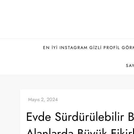
Skip
to
content
EN İYI INSTAGRAM GIZLI PROFIL GÖR
SAY
Evde Sürdürülebilir 
Alanlarda Büyük Fikir