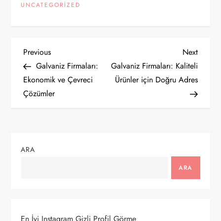
UNCATEGORIZED
Y
Previous
Next
Previous
Next
Post
Post
Galvaniz Firmaları:
Galvaniz Firmaları: Kaliteli
a
Ekonomik ve Çevreci
Ürünler için Doğru Adres
Çözümler
z
ı
g
ARA
e
ARA
z
i
En İyi Instagram Gizli Profil Görme