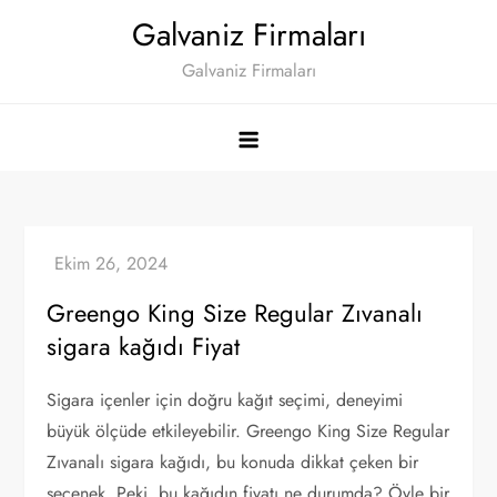
Skip
Galvaniz Firmaları
to
Galvaniz Firmaları
content
Greengo King Size Regular Zıvanalı
sigara kağıdı Fiyat
Sigara içenler için doğru kağıt seçimi, deneyimi
büyük ölçüde etkileyebilir. Greengo King Size Regular
Zıvanalı sigara kağıdı, bu konuda dikkat çeken bir
seçenek. Peki, bu kağıdın fiyatı ne durumda? Öyle bir