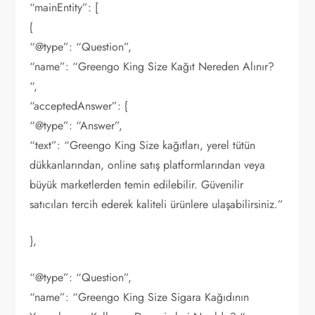
“mainEntity”: [
{
“@type”: “Question”,
“name”: “Greengo King Size Kağıt Nereden Alınır?
“,
“acceptedAnswer”: {
“@type”: “Answer”,
“text”: “Greengo King Size kağıtları, yerel tütün
dükkanlarından, online satış platformlarından veya
büyük marketlerden temin edilebilir. Güvenilir
satıcıları tercih ederek kaliteli ürünlere ulaşabilirsiniz.”
},
“@type”: “Question”,
“name”: “Greengo King Size Sigara Kağıdının