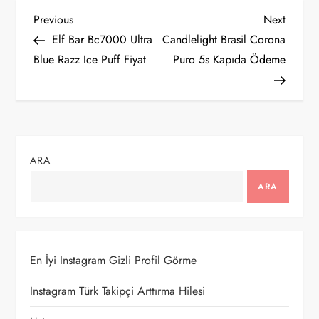
Y
Previous
Next
Previous
Next
Post
Post
Elf Bar Bc7000 Ultra
Candlelight Brasil Corona
a
Blue Razz Ice Puff Fiyat
Puro 5s Kapıda Ödeme
z
ı
g
ARA
e
ARA
z
i
En İyi Instagram Gizli Profil Görme
n
Instagram Türk Takipçi Arttırma Hilesi