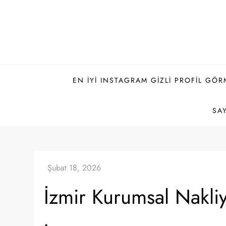
Skip
to
content
EN İYI INSTAGRAM GIZLI PROFIL GÖR
SAY
İzmir Kurumsal Nakliy