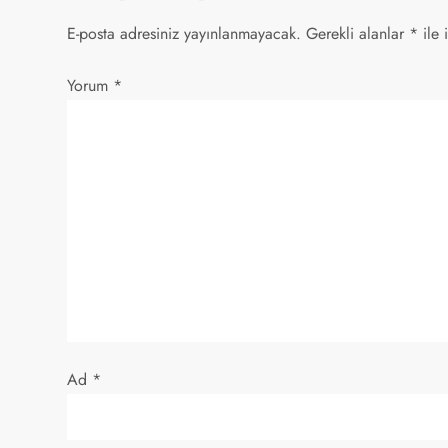
ı
E-posta adresiniz yayınlanmayacak.
Gerekli alanlar
*
ile 
g
Yorum
*
e
z
i
n
m
e
s
Ad
*
i