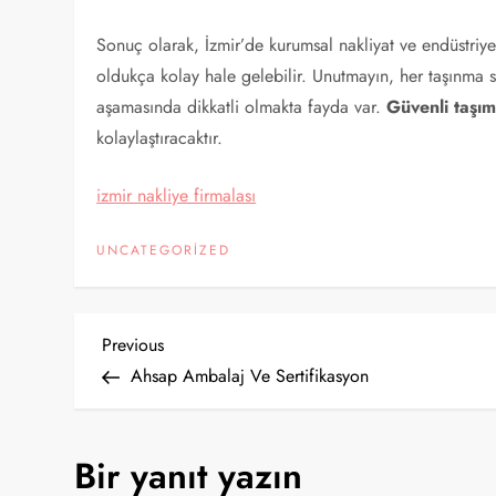
Sonuç olarak, İzmir’de kurumsal nakliyat ve endüstriye
oldukça kolay hale gelebilir. Unutmayın, her taşınma s
aşamasında dikkatli olmakta fayda var.
Güvenli taşı
kolaylaştıracaktır.
izmir nakliye firmalası
UNCATEGORIZED
Y
Previous
Previous
Post
Ahsap Ambalaj Ve Sertifikasyon
a
z
Bir yanıt yazın