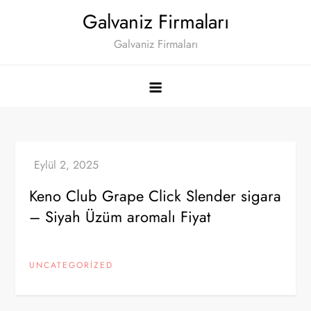
Skip
Galvaniz Firmaları
to
Galvaniz Firmaları
content
Keno Club Grape Click Slender sigara
– Siyah Üzüm aromalı Fiyat
UNCATEGORIZED