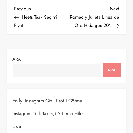
Y
Previous
Next
Previous
Next
Post
Post
Heets Teak Seçimi
Romeo y Julieta Linea de
a
Fiyat
Oro Hidalgos 20’s
z
ı
ARA
g
ARA
e
z
En İyi Instagram Gizli Profil Görme
i
Instagram Türk Takipçi Arttırma Hilesi
n
Liste