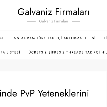
Galvaniz Firmaları
Galvaniz Firmaları
ME
INSTAGRAM TÜRK TAKIPÇI ARTTIRMA HILESI
L
FA LISTESI
ÜCRETSIZ ŞIFRESIZ THREADS TAKIPÇI HI
inde PvP Yeteneklerini