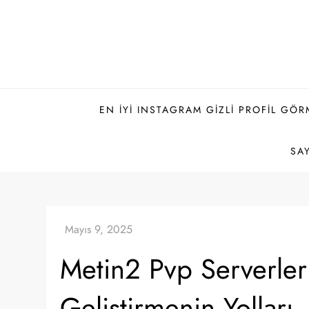
Skip
to
content
EN İYI INSTAGRAM GIZLI PROFIL GÖR
SAY
Metin2 Pvp Serverler
Geliştirmenin Yolları