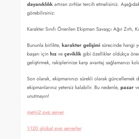
dayanıklılık
artıran zırhlar tercih etmelisiniz. Aşağıdak
görebilirsiniz:
Karakter Sınıfı Önerilen Ekipman Savaşçı Ağır Zırh, Kı
Bununla birlikte,
karakter gelişimi
sürecinde hangi ye
başarı için
hız
ve
çeviklik
gibi özellikler oldukça öne
geliştirmek, rakiplerinize karşı avantaj sağlamanızı kola
Son olarak, ekipmanınızı sürekli olarak güncellemek de
ekipmanlarınız yetersiz kalabilir. Bu nedenle,
pazar
v
unutmayın!
metin2 pvp server
1-120 global pvp serverler