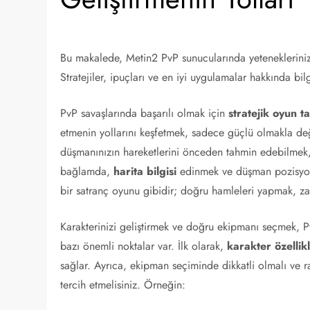
Bu makalede, Metin2 PvP sunucularında yeteneklerinizi 
Stratejiler, ipuçları ve en iyi uygulamalar hakkında bil
PvP savaşlarında başarılı olmak için
stratejik oyun ta
etmenin yollarını keşfetmek, sadece güçlü olmakla değ
düşmanınızın hareketlerini önceden tahmin edebilmek, o
bağlamda,
harita bilgisi
edinmek ve düşman pozisyonl
bir satranç oyunu gibidir; doğru hamleleri yapmak, zafe
Karakterinizi geliştirmek ve doğru ekipmanı seçmek, Pv
bazı önemli noktalar var. İlk olarak,
karakter özellikl
sağlar. Ayrıca, ekipman seçiminde dikkatli olmalı ve r
tercih etmelisiniz. Örneğin: