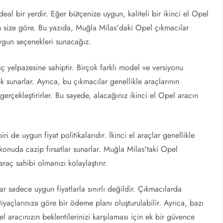
deal bir yerdir. Eğer bütçenize uygun, kaliteli bir ikinci el Opel
m size göre. Bu yazıda, Muğla Milas'daki Opel çıkmacılar
uygun seçenekleri sunacağız.
 yelpazesine sahiptir. Birçok farklı model ve versiyonu
 sunarlar. Ayrıca, bu çıkmacılar genellikle araçlarının
gerçekleştirirler. Bu sayede, alacağınız ikinci el Opel aracın
 de uygun fiyat politikalarıdır. İkinci el araçlar genellikle
onuda cazip fırsatlar sunarlar. Muğla Milas'taki Opel
araç sahibi olmanızı kolaylaştırır.
r sadece uygun fiyatlarla sınırlı değildir. Çıkmacılarda
iyaçlarınıza göre bir ödeme planı oluşturulabilir. Ayrıca, bazı
el aracınızın beklentilerinizi karşılaması için ek bir güvence