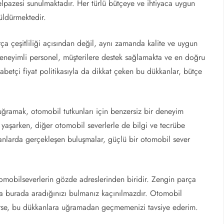
yelpazesi sunulmaktadır. Her türlü bütçeye ve ihtiyaca uygun
üldürmektedir.
a çeşitliliği açısından değil, aynı zamanda kalite ve uygun
 deneyimli personel, müşterilere destek sağlamakta ve en doğru
abetçi fiyat politikasıyla da dikkat çeken bu dükkanlar, bütçe
ğramak, otomobil tutkunları için benzersiz bir deneyim
 yaşarken, diğer otomobil severlerle de bilgi ve tecrübe
kanlarda gerçekleşen buluşmalar, güçlü bir otomobil sever
omobilseverlerin gözde adreslerinden biridir. Zengin parça
ıyla burada aradığınızı bulmanız kaçınılmazdır. Otomobil
şerse, bu dükkanlara uğramadan geçmemenizi tavsiye ederim.