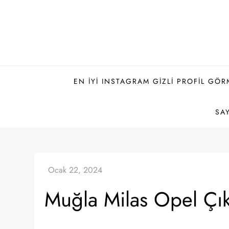
Skip
to
content
EN İYI INSTAGRAM GIZLI PROFIL GÖR
SAY
Muğla Milas Opel Çı