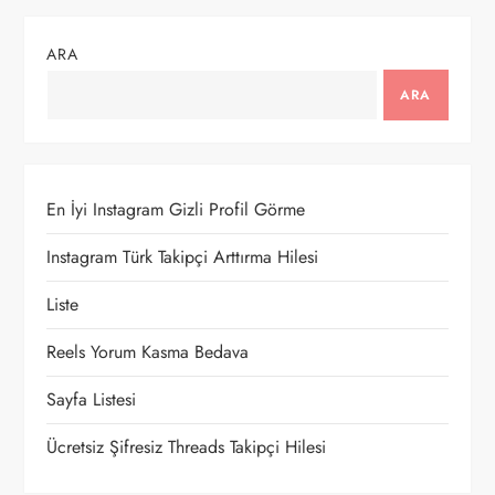
ı
ARA
g
ARA
e
z
En İyi Instagram Gizli Profil Görme
i
Instagram Türk Takipçi Arttırma Hilesi
n
Liste
m
Reels Yorum Kasma Bedava
e
Sayfa Listesi
s
Ücretsiz Şifresiz Threads Takipçi Hilesi