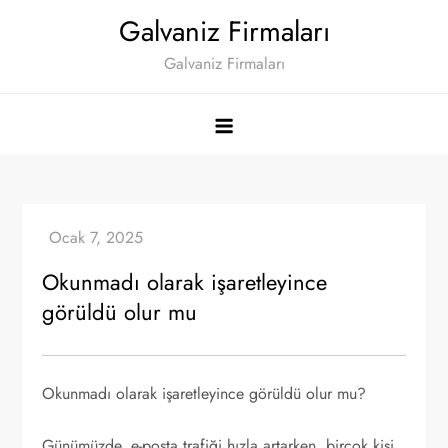
Skip
Galvaniz Firmaları
to
Galvaniz Firmaları
content
Okunmadı olarak işaretleyince
görüldü olur mu
Okunmadı olarak işaretleyince görüldü olur mu?
Günümüzde, e-posta trafiği hızla artarken, birçok kişi