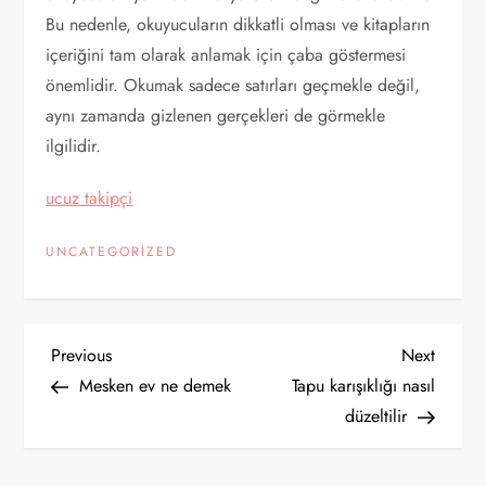
Bu nedenle, okuyucuların dikkatli olması ve kitapların
içeriğini tam olarak anlamak için çaba göstermesi
önemlidir. Okumak sadece satırları geçmekle değil,
aynı zamanda gizlenen gerçekleri de görmekle
ilgilidir.
ucuz takipçi
UNCATEGORIZED
Y
Previous
Next
Previous
Next
Post
Post
Mesken ev ne demek
Tapu karışıklığı nasıl
a
düzeltilir
z