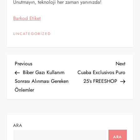
Unutmayın, teknoloji her zaman yanınızda!
⁠Barkod Etiket
UNCATEGORIZED
Y
Previous
Next
Previous
Next
Post
Post
Biber Gazı Kullanım
Cuaba Exclusivos Puro
a
Sonrası Alınması Gereken
25’s FREESHOP
Önlemler
z
ı
g
ARA
e
ARA