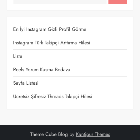
z
i
En İyi Instagram Gizli Profil Görme
n
Instagram Türk Takipçi Arttırma Hilesi
m
Liste
e
Reels Yorum Kasma Bedava
Sayfa Listesi
s
Ücretsiz Şifresiz Threads Takipçi Hilesi
i
Theme Cube Blog by
Kantipur Themes