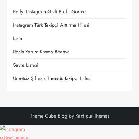
i
En İyi Instagram Gizli Profil Görme
n
Instagram Türk Takipçi Arttırma Hilesi
m
Liste
e
Reels Yorum Kasma Bedava
Sayfa Listesi
s
Ücretsiz Şifresiz Threads Takipçi Hilesi
i
Theme Cube Blog by
Kantipur Themes