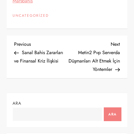
Marsbahis
UNCATEGORIZED
Y
Previous
Next
Previous
Next
Post
Post
Sanal Bahis Zararları
Metin2 Pvp Serverda
a
ve Finansal Kriz İlişkisi
Düşmanları Alt Etmek İçin
Yöntemler
z
ı
g
ARA
e
ARA
z