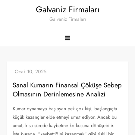
Skip
Galvaniz Firmaları
to
Galvaniz Firmaları
content
Sanal Kumarın Finansal Çöküşe Sebep
Olmasının Derinlemesine Analizi
Kumar oynamaya başlayan pek çok kişi, başlangıçta
küçük kazançlar elde etmeyi umut ediyor. Ancak bu
umut, kısa sürede kaybetme korkusuna dönüşebilir.
İşte burada, “kaybettiğini kazanmak” gibi riskli bir