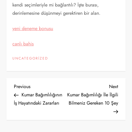
kendi seçimleriyle mi bağlantılı? İşte burası,
derinlemesine düşünmeyi gerektiren bir alan.
yeni deneme bonusu
canlı bahis
UNCATEGORIZED
Y
Previous
Next
Previous
Next
Post
Post
Kumar Bağımlılığının
Kumar Bağımlılığı İle İlgili
a
İş Hayatındaki Zararları
Bilmeniz Gereken 10 Şey
z
ı