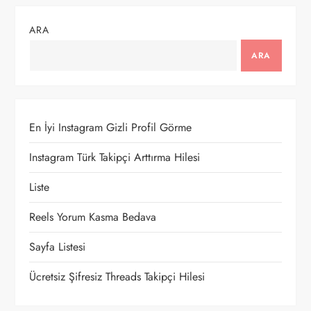
g
ARA
e
ARA
z
i
En İyi Instagram Gizli Profil Görme
n
Instagram Türk Takipçi Arttırma Hilesi
m
Liste
e
Reels Yorum Kasma Bedava
Sayfa Listesi
s
Ücretsiz Şifresiz Threads Takipçi Hilesi
i