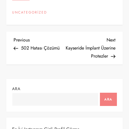
UNCATEGORIZED
Y
Previous
Next
Previous
Next
Post
Post
502 Hatası Çözümü
Kayseride İmplant Üzerine
a
Protezler
z
ı
ARA
g
ARA
e
z