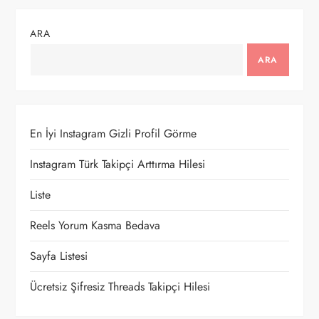
g
ARA
e
ARA
z
i
En İyi Instagram Gizli Profil Görme
n
Instagram Türk Takipçi Arttırma Hilesi
m
Liste
e
Reels Yorum Kasma Bedava
Sayfa Listesi
s
Ücretsiz Şifresiz Threads Takipçi Hilesi
i