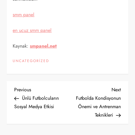
smm panel
en ucuz smm panel
Kaynak:
smpanel.net
UNCATEGORIZED
Y
Previous
Next
Previous
Next
Post
Post
Ünlü Futbolcuların
Futbolda Kondisyonun
a
Sosyal Medya Etkisi
Önemi ve Antrenman
Teknikleri
z
ı