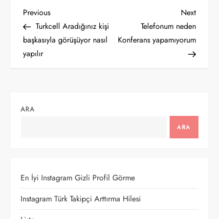
Y
Previous
Next
Previous
Next
Post
Post
Turkcell Aradığınız kişi
Telefonum neden
a
başkasıyla görüşüyor nasıl
Konferans yapamıyorum
yapılır
z
ı
g
ARA
e
ARA
z
i
En İyi Instagram Gizli Profil Görme
n
Instagram Türk Takipçi Arttırma Hilesi