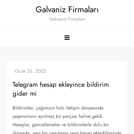
Skip
Galvaniz Firmaları
to
Galvaniz Firmaları
content
Telegram hesap ekleyince bildirim
gider mi
Bildirimler, çağımızın hızlı iletişim dünyasında
yaşamımızın ayrılmaz bir parçası haline geldi.
Mesajlar, güncellemeler ve bildirimlerle dolu bir
dünyada, yeni bir uygulama veya hesap eklediğimizde