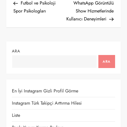
Post
Post
Futbol ve Psikoloji
WhatsApp Görüntülü
a
Spor Psikologları
Show Hizmetlerinde
Kullanıcı Deneyimleri
z
ı
g
ARA
e
ARA
z
i
En İyi Instagram Gizli Profil Görme
n
Instagram Türk Takipçi Arttırma Hilesi
m
Liste