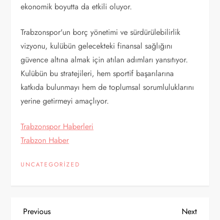
ekonomik boyutta da etkili oluyor.
Trabzonspor'un borç yönetimi ve sürdürülebilirlik
vizyonu, kulübün gelecekteki finansal sağlığını
güvence altına almak için atılan adımları yansıtıyor.
Kulübün bu stratejileri, hem sportif başarılarına
katkıda bulunmayı hem de toplumsal sorumluluklarını
yerine getirmeyi amaçlıyor.
Trabzonspor Haberleri
Trabzon Haber
UNCATEGORIZED
Y
Previous
Next
Previous
Next