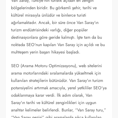
Van Saray, Türkiye'nin turistik açıdan en zengin
bölgelerinden biridir. Bu görkemli şehir, tarihi ve
kültürel mirasıyla ünlüdür ve binlerce turisti
ağırlamaktadır. Ancak, bir süre önce Van Saray'ın
turizm endüstrisindeki varlığı, diğer popüler
destinasyonlara göre geride kalmıştı. İşte tam da bu
noktada SEO'nun kapıları Van Saray için açıldı ve bu
muhteşem yerin başarı hikayesi başladı.
SEO (Arama Motoru Optimizasyonu), web sitelerini
arama motorlarındaki sıralamalarda yükseltmek için
kullanılan stratejilerin bütünüdür. Van Saray'ın turizm
potansiyelini artırmak amacıyla, yerel yetkililer SEO'ya
odaklanmaya karar verdi. İlk adım olarak, Van
Saray'ın tarihi ve kültürel zenginlikleri için uygun
anahtar kelimeler belirlendi. Bunlar, “Van Saray turu,”
“Van Saray gezisi” gibi aramalarda sıkça kullanılan