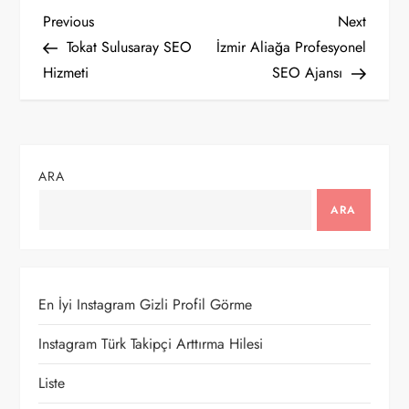
Y
Previous
Next
Previous
Next
Post
Post
Tokat Sulusaray SEO
İzmir Aliağa Profesyonel
a
Hizmeti
SEO Ajansı
z
ı
ARA
g
ARA
e
z
En İyi Instagram Gizli Profil Görme
i
Instagram Türk Takipçi Arttırma Hilesi
n
Liste