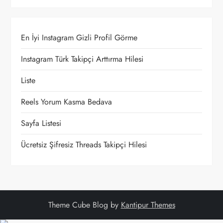
z
i
En İyi Instagram Gizli Profil Görme
n
Instagram Türk Takipçi Arttırma Hilesi
m
Liste
e
Reels Yorum Kasma Bedava
Sayfa Listesi
s
Ücretsiz Şifresiz Threads Takipçi Hilesi
i
Theme Cube Blog by
Kantipur Themes