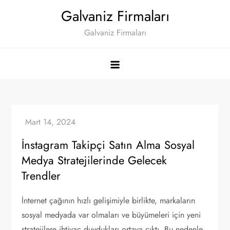
Skip
Galvaniz Firmaları
to
Galvaniz Firmaları
content
İnstagram Takipçi Satın Alma Sosyal
Medya Stratejilerinde Gelecek
Trendler
İnternet çağının hızlı gelişimiyle birlikte, markaların
sosyal medyada var olmaları ve büyümeleri için yeni
stratejilere ihtiyaç duydukları ortaya çıktı. Bu nedenle,