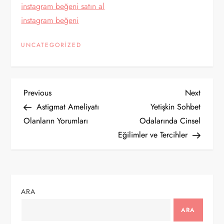
instagram beğeni satın al
instagram beğeni
UNCATEGORIZED
Y
Previous
Next
Previous
Next
Post
Post
Astigmat Ameliyatı
Yetişkin Sohbet
a
Olanların Yorumları
Odalarında Cinsel
Eğilimler ve Tercihler
z
ı
g
ARA
e
ARA