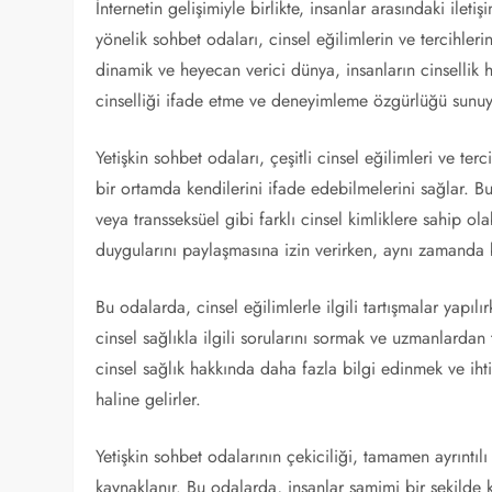
İnternetin gelişimiyle birlikte, insanlar arasındaki ileti
yönelik sohbet odaları, cinsel eğilimlerin ve tercihleri
dinamik ve heyecan verici dünya, insanların cinsellik
cinselliği ifade etme ve deneyimleme özgürlüğü sunuy
Yetişkin sohbet odaları, çeşitli cinsel eğilimleri ve ter
bir ortamda kendilerini ifade edebilmelerini sağlar. Bu
veya transseksüel gibi farklı cinsel kimliklere sahip ol
duygularını paylaşmasına izin verirken, aynı zamanda 
Bu odalarda, cinsel eğilimlerle ilgili tartışmalar yapılı
cinsel sağlıkla ilgili sorularını sormak ve uzmanlardan 
cinsel sağlık hakkında daha fazla bilgi edinmek ve iht
haline gelirler.
Yetişkin sohbet odalarının çekiciliği, tamamen ayrıntıl
kaynaklanır. Bu odalarda, insanlar samimi bir şekilde 