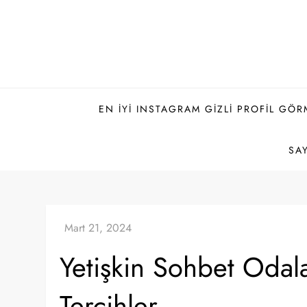
Skip
to
content
EN İYI INSTAGRAM GIZLI PROFIL GÖR
SAY
Yetişkin Sohbet Odala
Tercihler