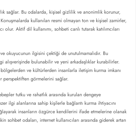
lık sağlar. Bu odalarda, kişisel gizlilik ve anonimlik korunur,
. Konuşmalarda kullanılan resmi olmayan ton ve kişisel zamirler,
 olur. Aktif dil kullanımı, sohbeti canlı tutarak katılımcıları
ği ve okuyucunun ilgisini çektiği de unutulmamalıdır. Bu
gi alışverişinde bulunabilir ve yeni arkadaşlıklar kurabilirler.
ı bölgelerden ve kültürlerden insanlarla iletişim kurma imkanı
r perspektiften görmelerini sağlar.
sebepler tutku ve rahatlık arasında kurulan dengeye
er ilgi alanlarına sahip kişilerle bağlantı kurma ihtiyacını
ğlayarak insanların özgürce kendilerini ifade etmelerine olanak
şkin sohbet odaları, internet kullanıcıları arasında giderek artan