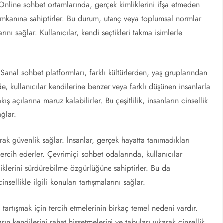
nline sohbet ortamlarında, gerçek kimliklerini ifşa etmeden
 imkanına sahiptirler. Bu durum, utanç veya toplumsal normlar
nı sağlar. Kullanıcılar, kendi seçtikleri takma isimlerle
. Sanal sohbet platformları, farklı kültürlerden, yaş gruplarından
ede, kullanıcılar kendilerine benzer veya farklı düşünen insanlarla
kış açılarına maruz kalabilirler. Bu çeşitlilik, insanların cinsellik
ğlar.
rak güvenlik sağlar. İnsanlar, gerçek hayatta tanımadıkları
 tercih ederler. Çevrimiçi sohbet odalarında, kullanıcılar
iklerini sürdürebilme özgürlüğüne sahiptirler. Bu da
nsellikle ilgili konuları tartışmalarını sağlar.
ı tartışmak için tercih etmelerinin birkaç temel nedeni vardır.
ların kendilerini rahat hissetmelerini ve tabuları yıkarak cinsellik