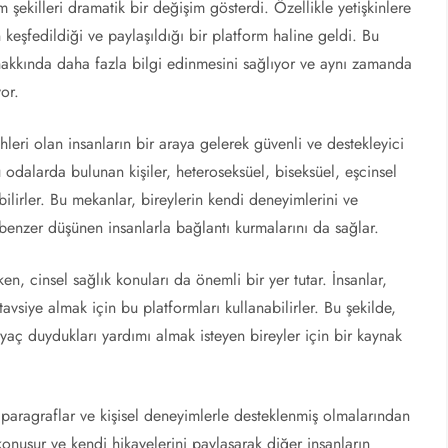
şim şekilleri dramatik bir değişim gösterdi. Özellikle yetişkinlere
n keşfedildiği ve paylaşıldığı bir platform haline geldi. Bu
 hakkında daha fazla bilgi edinmesini sağlıyor ve aynı zamanda
or.
cihleri olan insanların bir araya gelerek güvenli ve destekleyici
 odalarda bulunan kişiler, heteroseksüel, biseksüel, eşcinsel
abilirler. Bu mekanlar, bireylerin kendi deneyimlerini ve
benzer düşünen insanlarla bağlantı kurmalarını da sağlar.
rken, cinsel sağlık konuları da önemli bir yer tutar. İnsanlar,
tavsiye almak için bu platformları kullanabilirler. Bu şekilde,
iyaç duydukları yardımı almak isteyen bireyler için bir kaynak
ı paragraflar ve kişisel deneyimlerle desteklenmiş olmalarından
konuşur ve kendi hikayelerini paylaşarak diğer insanların