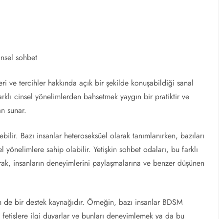
insel sohbet
leri ve tercihler hakkında açık bir şekilde konuşabildiği sanal
farklı cinsel yönelimlerden bahsetmek yaygın bir pratiktir ve
an sunar.
erebilir. Bazı insanlar heteroseksüel olarak tanımlanırken, bazıları
el yönelimlere sahip olabilir. Yetişkin sohbet odaları, bu farklı
arak, insanların deneyimlerini paylaşmalarına ve benzer düşünen
çin de bir destek kaynağıdır. Örneğin, bazı insanlar BDSM
 fetişlere ilgi duyarlar ve bunları deneyimlemek ya da bu