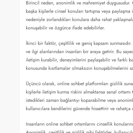
Birincil neden, anonimlik ve mahremiyet duygusudur. O
başka kişilerle cinsel konuları tartışma veya paylaşma
nedeniyle zorlandıkları konulara daha rahat yaklaşmaları
konuşabilir ve özgürce ifade edebilirler.
İkinci bir faktör, çeşitlilik ve geniş kapsam sunmasıdır
ve ilgi alanlarından insanları bir araya getirir. Bu say
iletişim kurabilir, deneyimlerini paylaşabilir ve farklı ba
konusunda kısıtlamalar olmaksızın konuşabilmelerini sa
Üçüncü olarak, online sohbet platformları gizlilik suna
kişilerle iletişim kurma riskini almaktansa sanal ortamı
istedikleri zaman bağlantıyı koparabilme veya anoniml
kullanıcılara kendilerini güvende hissettirir ve rahatça ci
Insanların online sohbet ortamlarını cinsellik konuların
Anonimlik, çeşitlilik ve gizlilik gibi faktörler, kullanıcı